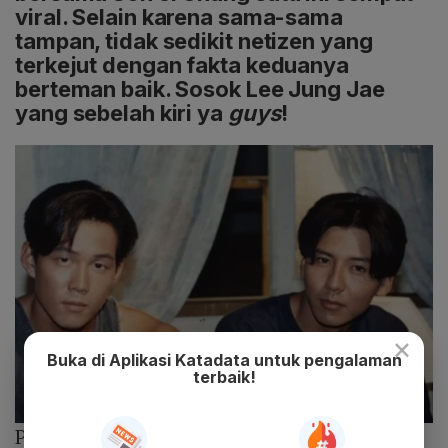
viral. Selain karena sama-sama
tampan, tidak sedikit netizen yang
terkejut dengan fakta keduanya
berteman baik. Sosok Lee Jung Jae
yang sebelah kiri ya
guys
!
×
Buka di Aplikasi Katadata untuk pengalaman
terbaik!
Photo :
Tistory