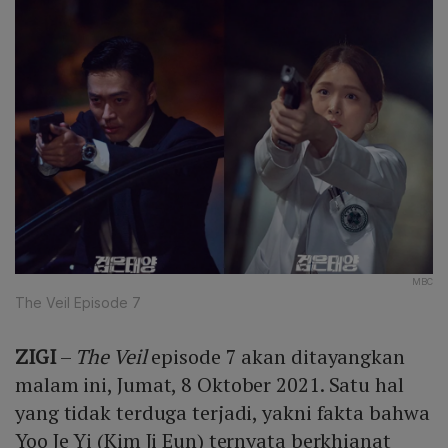
MBC
The Veil Episode 7
ZIGI
–
The Veil
episode 7 akan ditayangkan
malam ini, Jumat, 8 Oktober 2021. Satu hal
yang tidak terduga terjadi, yakni fakta bahwa
Yoo Je Yi (Kim Ji Eun) ternyata berkhianat