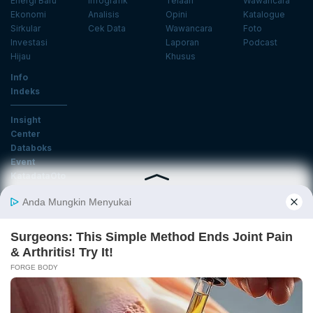
Energi Baru
Infografik
Telaah
Wawancara
Ekonomi
Analisis
Opini
Katalogue
Sirkular
Cek Data
Wawancara
Foto
Investasi
Laporan
Podcast
Hijau
Khusus
Info
Indeks
Insight
Center
Databoks
Event
KatadataOto
Langganan Newsletter
Email
Daftar
Ikuti Kami