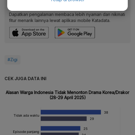
Baca artikel ini lewat aplikasi mobile.
Dapatkan pengalaman membaca lebih nyaman dan nikmati
fitur menarik lainnya lewat aplikasi mobile Katadata.
#Zigi
CEK JUGA DATA INI