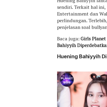
Huening Bahiyyih lant
sendiri. Terkait hal in
Entertainment dan Wa
perlindungan. Terlebih
penjelasan soal bullya
Baca juga:
Girls Plan
Bahiyyih Diperdebatk
Huening Bahiyyih Di