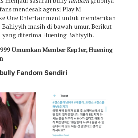
as menjadi sasaran bully
fandom
grupnya
i, fans mendesak agensi Play M
ke One Entertainment untuk memberikan
, Bahiyyih masih di bawah umur. Berikut
n yang diterima Huening Bahiyyih.
et 999 Umumkan Member Kep1er, Huening
an
bully Fandom Sendiri