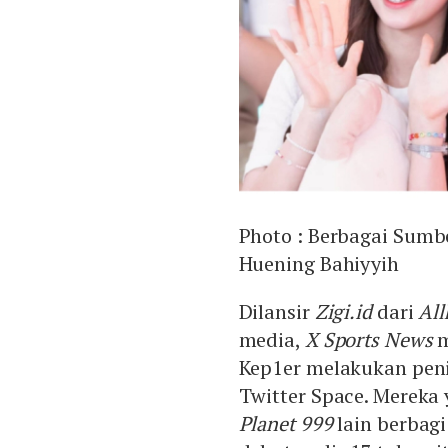
Photo :
Berbagai Sumb
Huening Bahiyyih
Dilansir
Zigi.id
dari
All
media,
X Sports News
m
Kep1er melakukan peni
Twitter Space. Mereka 
Planet 999
lain berbag