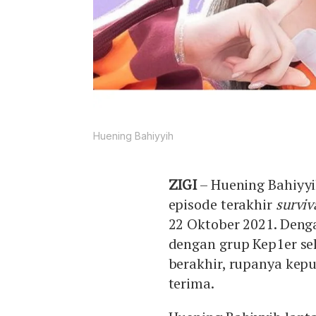
Huening Bahiyyih
ZIGI
– Huening Bahiyyi
episode terakhir
survi
22 Oktober 2021. Denga
dengan grup Kep1er sel
berakhir, rupanya kep
terima.