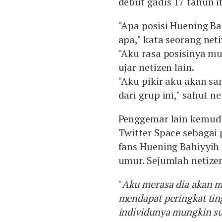
debut gadis 17 tahun i
"Apa posisi Huening B
apa," kata seorang neti
"Aku rasa posisinya m
ujar netizen lain.
"Aku pikir aku akan sa
dari grup ini," sahut ne
Penggemar lain kemudi
Twitter Space sebagai
fans Huening Bahiyyih
umur. Sejumlah netiz
"
Aku merasa dia akan m
mendapat peringkat tin
individunya mungkin s