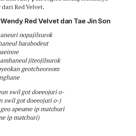
dari Red Velvet.
- Wendy Red Velvet dan Tae Jin Son
aneuri nopajilsurok
haneul barabodeut
aeinne
amhaneul jiteojilsurok
byeokan geotcheoreom
onghane
un swil got doeeojuri o-
 swil got doeeojuri o-)
 geu apeume ip matchuri
e ip matchuri)