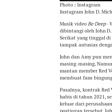
Photo :
Instagram
Instagram John D. Mic
Musik video
Be Deep
- 
dibintangi oleh John D
Serikat yang tinggal d
tampak antusias denga
John dan Amy pun meng
masing-masing. Namun
mantan member Red Vel
membuat fans bingun
Pasalnya, kontrak Red
habis di tahun 2021, 
keluar dari perusahaa
postingan tersebut, J