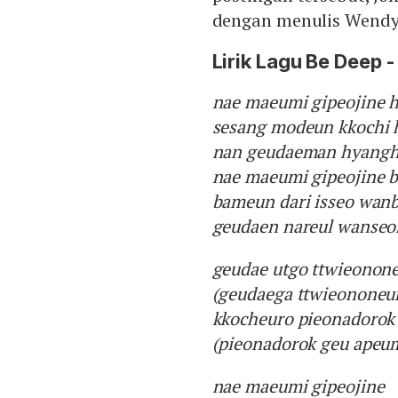
dengan menulis Wendy 
Lirik Lagu Be Deep 
nae maeumi gipeojine h
sesang modeun kkochi 
nan geudaeman hyangh
nae maeumi gipeojine b
bameun dari isseo wan
geudaen nareul wanse
geudae utgo ttwieonone
(geudaega ttwieononeun
kkocheuro pieonadorok
(pieonadorok geu apeum
nae maeumi gipeojine