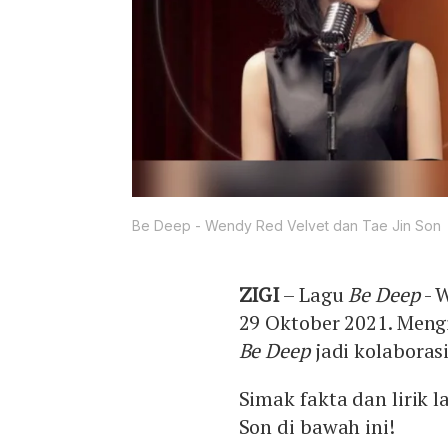
Be Deep - Wendy Red Velvet dan Tae Jin Son
ZIGI
– Lagu
Be Deep
- W
29 Oktober 2021. Meng
Be Deep
jadi kolaboras
Simak fakta dan lirik l
Son di bawah ini!