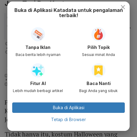
Juga Tuai Pro Kontra
×
Buka di Aplikasi Katadata untuk pengalaman
terbaik!
Tanpa Iklan
Pilih Topik
Baca berita lebih nyaman
Sesuai minat Anda
Fitur AI
Baca Nanti
Lebih mudah berbagi artikel
Bagi Anda yang sibuk
Photo :
Allkpop
Buka di Aplikasi
Komentar netizen tentang kostum Halloween
Jennie Blackpink
Tetap di Browser
Tidak hanya itu, kostum Halloween yang