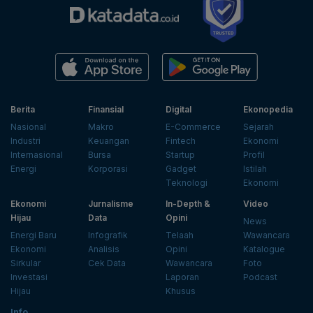
Berita
Finansial
Digital
Ekonopedia
Nasional
Makro
E-Commerce
Sejarah
Industri
Keuangan
Fintech
Ekonomi
Internasional
Bursa
Startup
Profil
Energi
Korporasi
Gadget
Istilah
Teknologi
Ekonomi
Ekonomi
Jurnalisme
In-Depth &
Video
Hijau
Data
Opini
News
Energi Baru
Infografik
Telaah
Wawancara
Ekonomi
Analisis
Opini
Katalogue
Sirkular
Cek Data
Wawancara
Foto
Investasi
Laporan
Podcast
Hijau
Khusus
Info