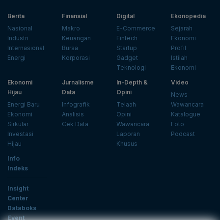
Berita
Finansial
Digital
Ekonopedia
Nasional
Makro
E-Commerce
Sejarah
Industri
Keuangan
Fintech
Ekonomi
Internasional
Bursa
Startup
Profil
Energi
Korporasi
Gadget
Istilah
Teknologi
Ekonomi
Ekonomi
Jurnalisme
In-Depth &
Video
Hijau
Data
Opini
News
Energi Baru
Infografik
Telaah
Wawancara
Ekonomi
Analisis
Opini
Katalogue
Sirkular
Cek Data
Wawancara
Foto
Investasi
Laporan
Podcast
Hijau
Khusus
Info
Indeks
Insight
Center
Databoks
Event