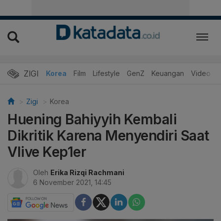
ZIGI
Hits
Korea
Film
Lifestyle
GenZ
Keuangan
Video
Zigi
Korea
Huening Bahiyyih Kembali
Dikritik Karena Menyendiri Saat
Vlive Kep1er
Oleh
Erika Rizqi Rachmani
6 November 2021, 14:45