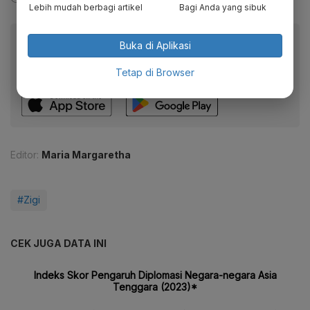
Lebih mudah berbagi artikel
Bagi Anda yang sibuk
Baca artikel ini lewat aplikasi mobile.
Buka di Aplikasi
Dapatkan pengalaman membaca lebih nyaman dan nikmati
Tetap di Browser
fitur menarik lainnya lewat aplikasi mobile Katadata.
Editor:
Maria Margaretha
#Zigi
CEK JUGA DATA INI