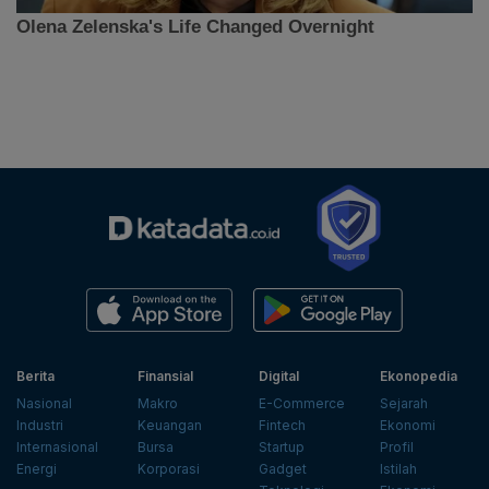
Berita
Finansial
Digital
Ekonopedia
Nasional
Makro
E-Commerce
Sejarah
Industri
Keuangan
Fintech
Ekonomi
Internasional
Bursa
Startup
Profil
Energi
Korporasi
Gadget
Istilah