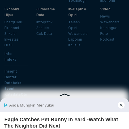
Teknologi
Ekonomi
Ekonomi
Jurnalisme
In-Depth &
Video
Hijau
Data
Opini
News
Energi Baru
Infografik
Telaah
Wawancara
Ekonomi
Analisis
Opini
Katalogue
Sirkular
Cek Data
Wawancara
Foto
Investasi
Laporan
Podcast
Hijau
Khusus
Info
Indeks
Insight
Center
Databoks
Event
KatadataOto
Langganan Newsletter
Email
Daftar