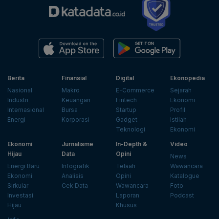
Berita
Finansial
Digital
Ekonopedia
Nasional
Makro
E-Commerce
Sejarah
Industri
Keuangan
Fintech
Ekonomi
Internasional
Bursa
Startup
Profil
Energi
Korporasi
Gadget
Istilah
Teknologi
Ekonomi
Ekonomi
Jurnalisme
In-Depth &
Video
Hijau
Data
Opini
News
Energi Baru
Infografik
Telaah
Wawancara
Ekonomi
Analisis
Opini
Katalogue
Sirkular
Cek Data
Wawancara
Foto
Investasi
Laporan
Podcast
Hijau
Khusus