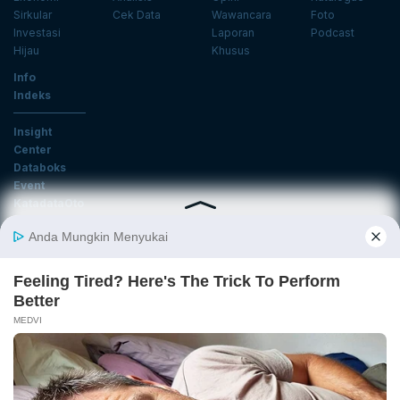
Sirkular
Cek Data
Wawancara
Foto
Investasi
Laporan
Podcast
Hijau
Khusus
Info
Indeks
Insight
Center
Databoks
Event
KatadataOto
Langganan Newsletter
Email
Daftar
Ikuti Kami