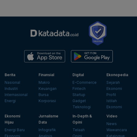
Berita
Finansial
Digital
Ekonopedia
Nasional
Makro
E-Commerce
Sejarah
Industri
Keuangan
Fintech
Ekonomi
Internasional
Bursa
Startup
Profil
Energi
Korporasi
Gadget
Istilah
Teknologi
Ekonomi
Ekonomi
Jurnalisme
In-Depth &
Video
Hijau
Data
Opini
News
Energi Baru
Infografik
Telaah
Wawancara
Ekonomi
Analisis
Opini
Katalogue