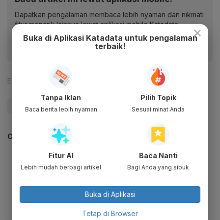
Dapatkan pengalaman membaca lebih nyaman dan nikmati
fitur menarik lainnya lewat aplikasi mobile Katadata.
×
Buka di Aplikasi Katadata untuk pengalaman
terbaik!
Editor:
Maria Margaretha
Tanpa Iklan
Pilih Topik
#Zigi
Baca berita lebih nyaman
Sesuai minat Anda
CEK JUGA DATA INI
Fitur AI
Baca Nanti
Lebih mudah berbagi artikel
Bagi Anda yang sibuk
Buka di Aplikasi
Tetap di Browser