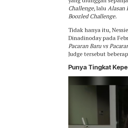
yang diunggah sepanj
Challenge,
lalu
Alasan 
Boozled Challenge.
Tidak hanya itu, Ness
Dinadinoday pada Febru
Pacaran Baru vs Pacar
Judge tersebut bebera
Punya Tingkat Kepe