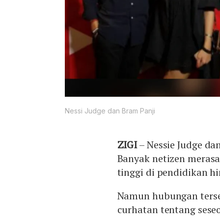
Nessi Judge dan Bram Panji
ZIGI
– Nessie Judge da
Banyak netizen meras
tinggi di pendidikan h
Namun hubungan terseb
curhatan tentang sese