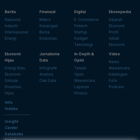
Berita
Finansial
Digital
Ekonopedia
Nasional
Makro
E-Commerce
Sejarah
Industri
Keuangan
Fintech
Ekonomi
Internasional
Bursa
Startup
Profil
Energi
Korporasi
Gadget
Istilah
Teknologi
Ekonomi
Ekonomi
Jurnalisme
In-Depth &
Video
Hijau
Data
Opini
News
Energi Baru
Infografik
Telaah
Wawancara
Ekonomi
Analisis
Opini
Katalogue
Sirkular
Cek Data
Wawancara
Foto
Investasi
Laporan
Podcast
Hijau
Khusus
Info
Indeks
Insight
Center
Databoks