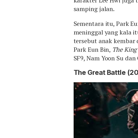
karakter Lee Hwi juga 
samping jalan.
Sementara itu, Park E
meninggal yang kala i
tersebut anak kembar d
Park Eun Bin,
The King’
SF9, Nam Yoon Su dan 
The Great Battle (2