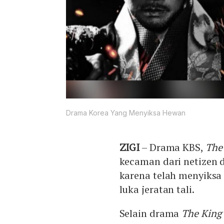
Drama Korea Yang Menyiksa Hewan
ZIGI
– Drama KBS,
The
kecaman dari netizen 
karena telah menyiksa
luka jeratan tali.
Selain drama
The King 