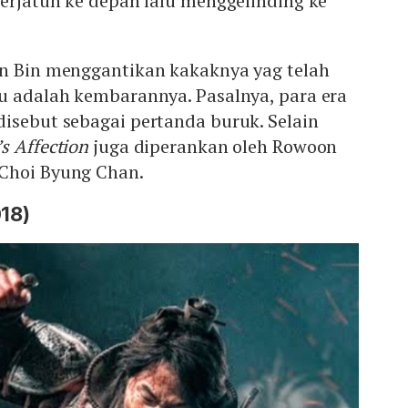
terjatuh ke depan lalu menggelinding ke
un Bin menggantikan kakaknya yag telah
tu adalah kembarannya. Pasalnya, para era
isebut sebagai pertanda buruk. Selain
s Affection
juga diperankan oleh Rowoon
Choi Byung Chan.
018)