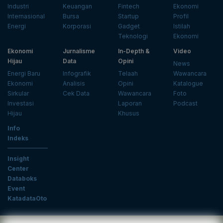
Industri
Keuangan
Fintech
Ekonomi
Internasional
Bursa
Startup
Profil
Energi
Korporasi
Gadget
Istilah
Teknologi
Ekonomi
Ekonomi
Jurnalisme
In-Depth &
Video
Hijau
Data
Opini
News
Energi Baru
Infografik
Telaah
Wawancara
Ekonomi
Analisis
Opini
Katalogue
Sirkular
Cek Data
Wawancara
Foto
Investasi
Laporan
Podcast
Hijau
Khusus
Info
Indeks
Insight
Center
Databoks
Event
KatadataOto