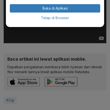
Buka di Aplikasi
Tetap di Browser
Baca artikel ini lewat aplikasi mobile.
Dapatkan pengalaman membaca lebih nyaman dan nikmati
fitur menarik lainnya lewat aplikasi mobile Katadata.
#Zigi