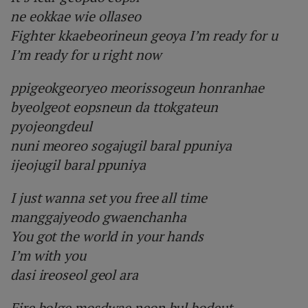
ne eokkae wie ollaseo
Fighter kkaebeorineun geoya I’m ready for u
I’m ready for u right now
ppigeokgeoryeo meorissogeun honranhae
byeolgeot eopsneun da ttokgateun
pyojeongdeul
nuni meoreo sogajugil baral ppuniya
ijeojugil baral ppuniya
I just wanna set you free all time
manggajyeodo gwaenchanha
You got the world in your hands
I’m with you
dasi ireoseol geol ara
Fire bolge mosdwae neon bul bodeut