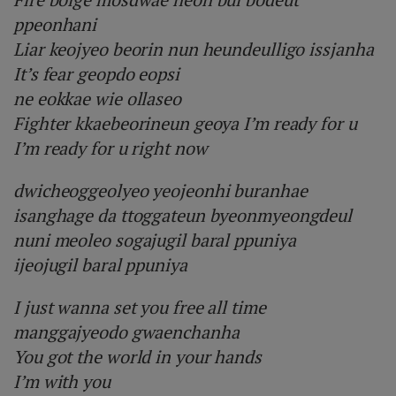
ppeonhani
Liar keojyeo beorin nun heundeulligo issjanha
It’s fear geopdo eopsi
ne eokkae wie ollaseo
Fighter kkaebeorineun geoya I’m ready for u
I’m ready for u right now
dwicheoggeolyeo yeojeonhi buranhae
isanghage da ttoggateun byeonmyeongdeul
nuni meoleo sogajugil baral ppuniya
ijeojugil baral ppuniya
I just wanna set you free all time
manggajyeodo gwaenchanha
You got the world in your hands
I’m with you