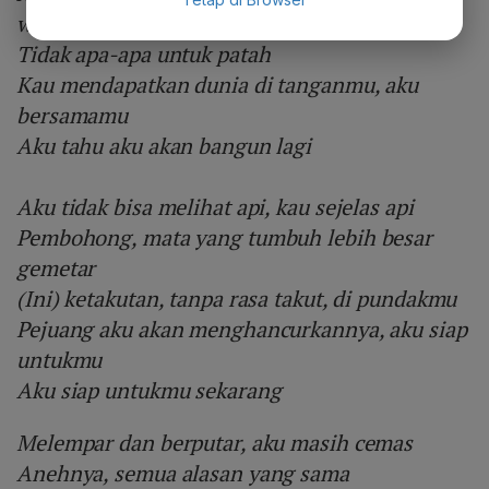
waktu
Tidak apa-apa untuk patah
Kau mendapatkan dunia di tanganmu, aku
bersamamu
Aku tahu aku akan bangun lagi
Aku tidak bisa melihat api, kau sejelas api
Pembohong, mata yang tumbuh lebih besar
gemetar
(Ini) ketakutan, tanpa rasa takut, di pundakmu
Pejuang aku akan menghancurkannya, aku siap
untukmu
Aku siap untukmu sekarang
Melempar dan berputar, aku masih cemas
Anehnya, semua alasan yang sama