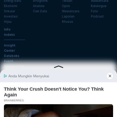
Energi Baru
Infografik
Telaah
Wawancara
Ekonomi
Analisis
Opini
Katalogue
Sirkular
Cek Data
Wawancara
Foto
Investasi
Laporan
Podcast
Hijau
Khusus
Info
Indeks
Insight
Center
Databoks
Event
KatadataOto
Langganan Newsletter
Email
Daftar
Ikuti Kami