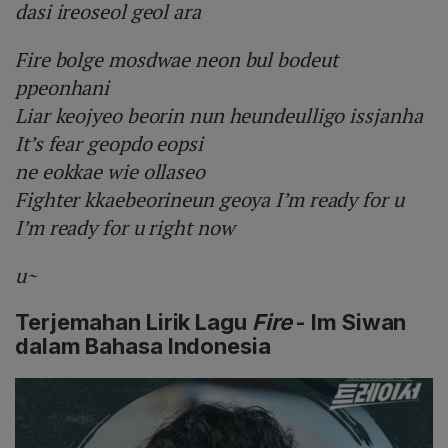
dasi ireoseol geol ara
Fire bolge mosdwae neon bul bodeut
ppeonhani
Liar keojyeo beorin nun heundeulligo issjanha
It’s fear geopdo eopsi
ne eokkae wie ollaseo
Fighter kkaebeorineun geoya I’m ready for u
I’m ready for u right now
u~
Terjemahan Lirik Lagu
Fire
- Im Siwan
dalam Bahasa Indonesia