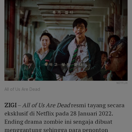
NETFLIX
All of Us Are Dead
ZIGI
–
All of Us Are Dead
resmi tayang secara
eksklusif di Netflix pada 28 Januari 2022.
Ending drama zombie ini sengaja dibuat
menggantung sehingga para penonton