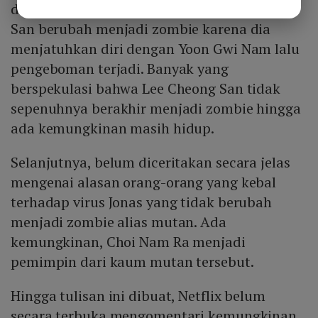
diperlihatkan secara detail saat Lee Cheong
San berubah menjadi zombie karena dia
menjatuhkan diri dengan Yoon Gwi Nam lalu
pengeboman terjadi. Banyak yang
berspekulasi bahwa Lee Cheong San tidak
sepenuhnya berakhir menjadi zombie hingga
ada kemungkinan masih hidup.
Selanjutnya, belum diceritakan secara jelas
mengenai alasan orang-orang yang kebal
terhadap virus Jonas yang tidak berubah
menjadi zombie alias mutan. Ada
kemungkinan, Choi Nam Ra menjadi
pemimpin dari kaum mutan tersebut.
Hingga tulisan ini dibuat, Netflix belum
secara terbuka mengomentari kemungkinan