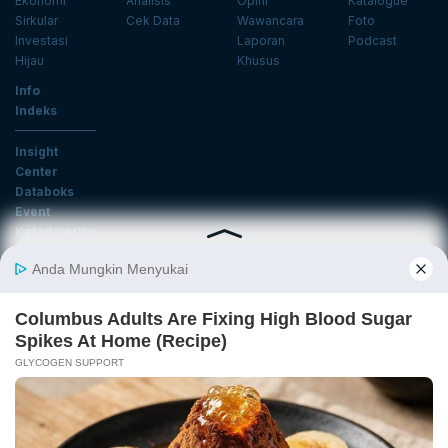
Ekonomi
Analisis
Opini
Katalogue
Sirkular
Cek Data
Wawancara
Foto
Investasi
Laporan
Podcast
Hijau
Khusus
Info
Indeks
Insight
Center
Databoks
Event
KatadataOto
Langganan Newsletter
Email
Daftar
Ikuti Kami