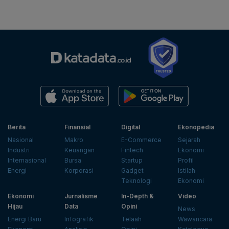
Berita
Finansial
Digital
Ekonopedia
Nasional
Makro
E-Commerce
Sejarah
Industri
Keuangan
Fintech
Ekonomi
Internasional
Bursa
Startup
Profil
Energi
Korporasi
Gadget
Istilah
Teknologi
Ekonomi
Ekonomi
Jurnalisme
In-Depth &
Video
Hijau
Data
Opini
News
Energi Baru
Infografik
Telaah
Wawancara