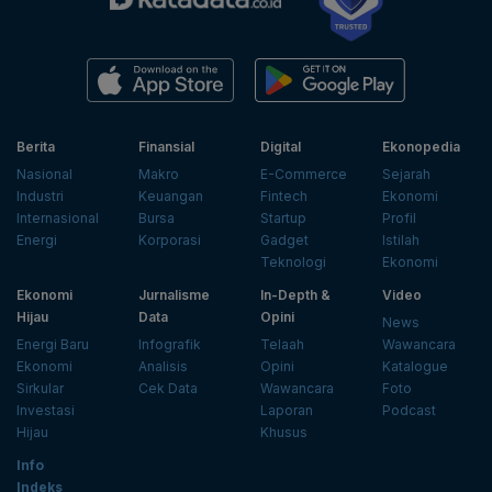
Berita
Finansial
Digital
Ekonopedia
Nasional
Makro
E-Commerce
Sejarah
Industri
Keuangan
Fintech
Ekonomi
Internasional
Bursa
Startup
Profil
Energi
Korporasi
Gadget
Istilah
Teknologi
Ekonomi
Ekonomi
Jurnalisme
In-Depth &
Video
Hijau
Data
Opini
News
Energi Baru
Infografik
Telaah
Wawancara
Ekonomi
Analisis
Opini
Katalogue
Sirkular
Cek Data
Wawancara
Foto
Investasi
Laporan
Podcast
Hijau
Khusus
Info
Indeks