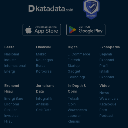
Berita
Finansial
Digital
Ekonopedia
Nasional
Makro
E-Commerce
Sejarah
Industri
Keuangan
Fintech
Ekonomi
Internasional
Bursa
Startup
Profil
Energi
Korporasi
Gadget
Istilah
Teknologi
Ekonomi
Ekonomi
Jurnalisme
In-Depth &
Video
Hijau
Data
Opini
News
Energi Baru
Infografik
Telaah
Wawancara
Ekonomi
Analisis
Opini
Katalogue
Sirkular
Cek Data
Wawancara
Foto
Investasi
Laporan
Podcast
Hijau
Khusus