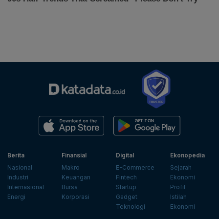
Berita
Finansial
Digital
Ekonopedia
Nasional
Makro
E-Commerce
Sejarah
Industri
Keuangan
Fintech
Ekonomi
Internasional
Bursa
Startup
Profil
Energi
Korporasi
Gadget
Istilah
Teknologi
Ekonomi