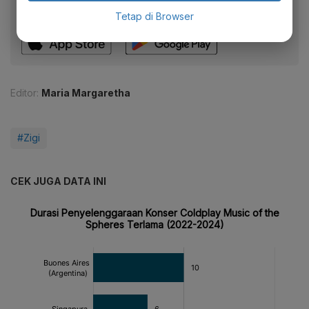
fitur menarik lainnya lewat aplikasi mobile Katadata.
Tetap di Browser
Editor:
Maria Margaretha
#Zigi
CEK JUGA DATA INI