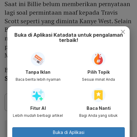
Saat ini Billie belum memberikan pernyataan
lagi soal permintaan maaf kepada Travis
Scott seperti yang diminta Kanye West. Selain
Billie Eilish musisi yang baru-baru ini
×
Buka di Aplikasi Katadata untuk pengalaman
menghentikan konser untuk membantuk
terbaik!
penonton yang nyaris pingsan adalah John
Mayer.
Baca juga:
Aksi John Mayer Hentikan Konser
Tanpa Iklan
Pilih Topik
Saat Melihat Penonton Pingsan
Baca berita lebih nyaman
Sesuai minat Anda
Fitur AI
Baca Nanti
Lebih mudah berbagi artikel
Bagi Anda yang sibuk
Baca artikel ini lewat aplikasi mobile.
Buka di Aplikasi
Dapatkan pengalaman membaca lebih nyaman dan nikmati