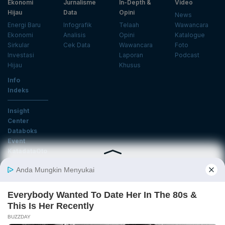
Ekonomi
Jurnalisme
In-Depth &
Video
Hijau
Data
Opini
News
Energi Baru
Infografik
Telaah
Wawancara
Ekonomi
Analisis
Opini
Katalogue
Sirkular
Cek Data
Wawancara
Foto
Investasi
Laporan
Podcast
Hijau
Khusus
Info
Indeks
Insight
Center
Databoks
Event
KatadataOto
Langganan Newsletter
Email
Daftar
Ikuti Kami