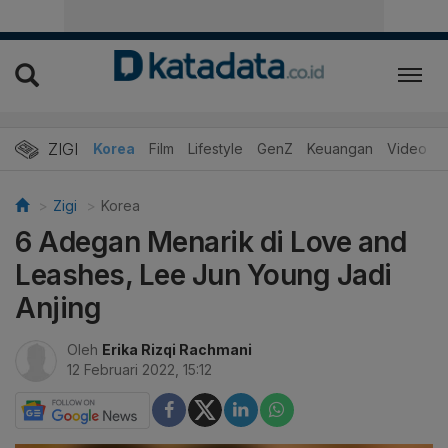
ZIGI
Hits
Korea
Film
Lifestyle
GenZ
Keuangan
Video
Zigi
Korea
6 Adegan Menarik di Love and
Leashes, Lee Jun Young Jadi
Anjing
Oleh
Erika Rizqi Rachmani
12 Februari 2022, 15:12