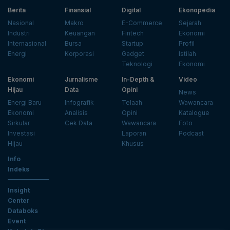
Berita
Finansial
Digital
Ekonopedia
Nasional
Makro
E-Commerce
Sejarah
Industri
Keuangan
Fintech
Ekonomi
Internasional
Bursa
Startup
Profil
Energi
Korporasi
Gadget
Istilah
Teknologi
Ekonomi
Ekonomi
Jurnalisme
In-Depth &
Video
Hijau
Data
Opini
News
Energi Baru
Infografik
Telaah
Wawancara
Ekonomi
Analisis
Opini
Katalogue
Sirkular
Cek Data
Wawancara
Foto
Investasi
Laporan
Podcast
Hijau
Khusus
Info
Indeks
Insight
Center
Databoks
Event