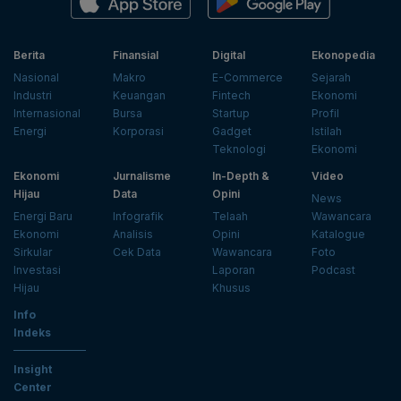
Berita
Finansial
Digital
Ekonopedia
Nasional
Makro
E-Commerce
Sejarah
Industri
Keuangan
Fintech
Ekonomi
Internasional
Bursa
Startup
Profil
Energi
Korporasi
Gadget
Istilah
Teknologi
Ekonomi
Ekonomi
Jurnalisme
In-Depth &
Video
Hijau
Data
Opini
News
Energi Baru
Infografik
Telaah
Wawancara
Ekonomi
Analisis
Opini
Katalogue
Sirkular
Cek Data
Wawancara
Foto
Investasi
Laporan
Podcast
Hijau
Khusus
Info
Indeks
Insight
Center