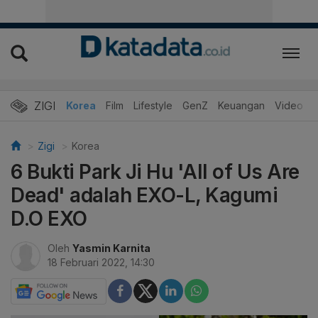
ZIGI
Hits
Korea
Film
Lifestyle
GenZ
Keuangan
Video
Zigi
Korea
6 Bukti Park Ji Hu 'All of Us Are
Dead' adalah EXO-L, Kagumi
D.O EXO
Oleh
Yasmin Karnita
18 Februari 2022, 14:30