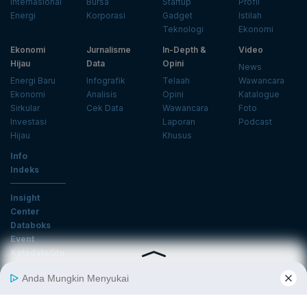
Internasional
Bursa
Startup
Profil
Energi
Korporasi
Gadget
Istilah
Teknologi
Ekonomi
Ekonomi
Jurnalisme
In-Depth &
Video
Hijau
Data
Opini
News
Energi Baru
Infografik
Telaah
Wawancara
Ekonomi
Analisis
Opini
Katalogue
Sirkular
Cek Data
Wawancara
Foto
Investasi
Laporan
Podcast
Hijau
Khusus
Info
Indeks
Insight
Center
Databoks
Event
KatadataOto
Langganan Newsletter