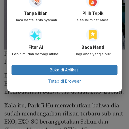
Tanpa Iklan
Pilih Topik
Baca berita lebih nyaman
Sesuai minat Anda
Fitur AI
Baca Nanti
Photo :
Berbagai Sumber
Lebih mudah berbagi artikel
Bagi Anda yang sibuk
Park Ji Hu dan EXO SC
Buka di Aplikasi
Dalam wawancara bersama majalah Harper's
Tetap di Browser
Bazaar tahun 2020, Park Ji Hu kembali
membuktikan bahwa dia adalah EXO-L sejati.
Kala itu, Park Ji Hu menyebutkan bahwa dia
sudah mendengarkan rilisan terbaru sub unit
EXO, EXO-SC beranggotakan Sehun dan