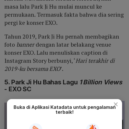
masa lalu Park Ji Hu mulai muncul ke
permukaan. Termasuk fakta bahwa dia sering
pergi ke konser EXO.
Tahun 2019, Park Ji Hu pernah membagikan
foto
banner
dengan latar belakang venue
konser EXO. Lalu menuliskan caption di
Instagram Story berbunyi, ‘
Hari terakhir di
2019-ku bersama EXO
’.
5. Park Ji Hu Bahas Lagu
1 Billion Views
- EXO SC
×
Buka di Aplikasi Katadata untuk pengalaman
terbaik!