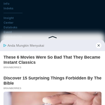
Info
Indeks
Insight
Center
Databoks
Event
KatadataOto
Langganan Newsletter
Email
Daftar
Ikuti Kami
Tentang Katadata
Advertising
Karier
Pedoman Media Siber
Kebijakan Privasi
Disclaimer
Hubungi Kami
©2026 Katadata. Hak cipta dilindungi Undang-undang.