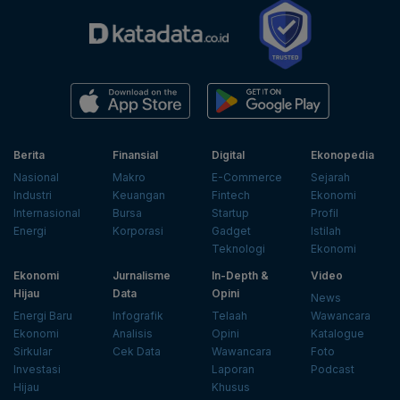
Berita
Finansial
Digital
Ekonopedia
Nasional
Makro
E-Commerce
Sejarah
Industri
Keuangan
Fintech
Ekonomi
Internasional
Bursa
Startup
Profil
Energi
Korporasi
Gadget
Istilah
Teknologi
Ekonomi
Ekonomi
Jurnalisme
In-Depth &
Video
Hijau
Data
Opini
News
Energi Baru
Infografik
Telaah
Wawancara
Ekonomi
Analisis
Opini
Katalogue
Sirkular
Cek Data
Wawancara
Foto
Investasi
Laporan
Podcast
Hijau
Khusus