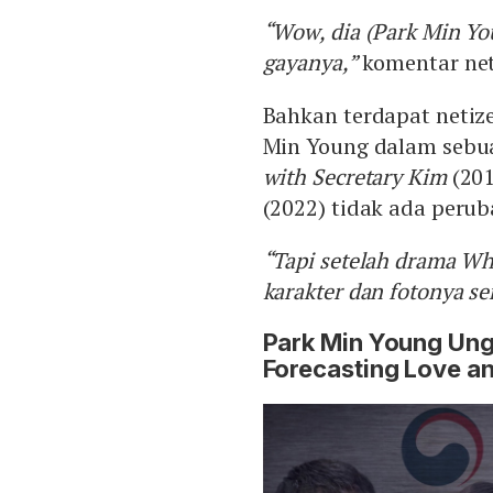
“Wow, dia (Park Min Y
gayanya,”
komentar net
Bahkan terdapat netiz
Min Young dalam sebu
with Secretary Kim
(201
(2022) tidak ada peru
“Tapi setelah drama Wh
karakter dan fotonya s
Park Min Young Ung
Forecasting Love a