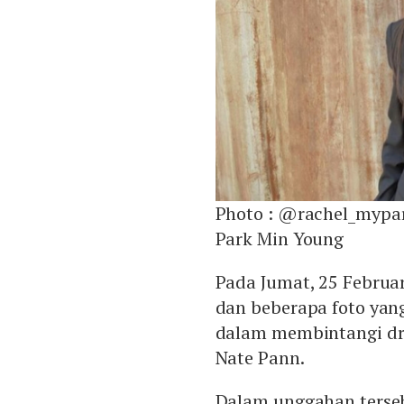
Photo :
@rachel_mypar
Park Min Young
Pada Jumat, 25 Februar
dan beberapa foto yan
dalam membintangi dr
Nate Pann.
Dalam unggahan terse