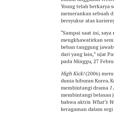
Young telah berkarya 
memerankan sebuah dra
bersyukur atas kariern
“Sampai saat ini, saya 
mengkhawatirkan semu
beban tanggung jawab 
dari yang lain,” ujar P
pada Minggu, 27 Febru
High Kick!
(2006) meru
dunia hiburan Korea. 
membintangi drama
I
membintangi belasan j
bahwa aktris
What’s Wr
keragaman dalam segi 