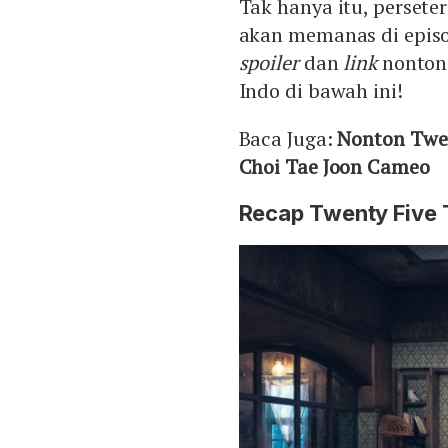
Tak hanya itu, persete
akan memanas di episo
spoiler
dan
link
nonton
Indo di bawah ini!
Baca Juga:
Nonton Twen
Choi Tae Joon Cameo
Recap Twenty Five 