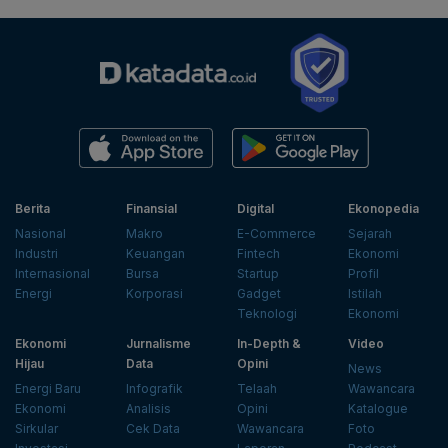
Berita
Finansial
Digital
Ekonopedia
Nasional
Makro
E-Commerce
Sejarah
Industri
Keuangan
Fintech
Ekonomi
Internasional
Bursa
Startup
Profil
Energi
Korporasi
Gadget
Istilah
Teknologi
Ekonomi
Ekonomi
Jurnalisme
In-Depth &
Video
Hijau
Data
Opini
News
Energi Baru
Infografik
Telaah
Wawancara
Ekonomi
Analisis
Opini
Katalogue
Sirkular
Cek Data
Wawancara
Foto