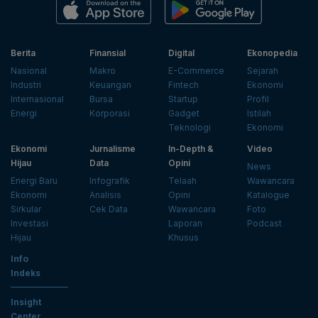
Berita
Finansial
Digital
Ekonopedia
Nasional
Makro
E-Commerce
Sejarah
Industri
Keuangan
Fintech
Ekonomi
Internasional
Bursa
Startup
Profil
Energi
Korporasi
Gadget
Istilah
Teknologi
Ekonomi
Ekonomi
Jurnalisme
In-Depth &
Video
Hijau
Data
Opini
News
Energi Baru
Infografik
Telaah
Wawancara
Ekonomi
Analisis
Opini
Katalogue
Sirkular
Cek Data
Wawancara
Foto
Investasi
Laporan
Podcast
Hijau
Khusus
Info
Indeks
Insight
Center