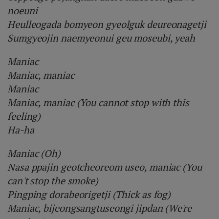
noeuni
Heulleogada bomyeon gyeolguk deureonagetji
Sumgyeojin naemyeonui geu moseubi, yeah
Maniac
Maniac, maniac
Maniac
Maniac, maniac (You cannot stop with this
feeling)
Ha-ha
Maniac (Oh)
Nasa ppajin geotcheoreom useo, maniac (You
can't stop the smoke)
Pingping dorabeorigetji (Thick as fog)
Maniac, bijeongsangtuseongi jipdan (We're