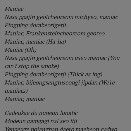
Maniac
Nasa ppajin geotcheoreom michyeo, maniac
Pingping dorabeorigetji
Maniac, Frankensteincheoreom georeo
Maniac, maniac (Ha-ha)
Maniac (Oh)
Nasa ppajin geotcheoreom useo maniac (You
can't stop the smoke)
Pingping dorabeorigetji (Thick as fog)
Maniac, bijeongsangtuseongi jipdan (We're
maniacs)
Maniac, maniac
Gadeukae du nuneun lunatic
Modeun gamgagi nal seo itji
Yeppeuge pojanghan daero maebeon gadwo