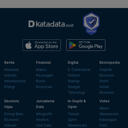
Berita
Finansial
Digital
Ekonopedia
Nasional
Makro
E-Commerce
Sejarah
Industri
Keuangan
Fintech
Ekonomi
Internasional
Bursa
Startup
Profil
Energi
Korporasi
Gadget
Istilah
Teknologi
Ekonomi
Ekonomi
Jurnalisme
In-Depth &
Video
Hijau
Data
Opini
News
Energi Baru
Infografik
Telaah
Wawancara
Ekonomi
Analisis
Opini
Katalogue
Sirkular
Cek Data
Wawancara
Foto