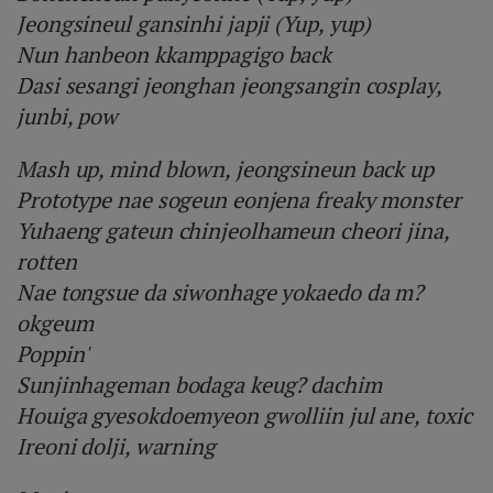
Jeongsineul gansinhi japji (Yup, yup)
Nun hanbeon kkamppagigo back
Dasi sesangi jeonghan jeongsangin cosplay,
junbi, pow
Mash up, mind blown, jeongsineun back up
Prototype nae sogeun eonjena freaky monster
Yuhaeng gateun chinjeolhameun cheori jina,
rotten
Nae tongsue da siwonhage yokaedo da m?
okgeum
Poppin'
Sunjinhageman bodaga keug? dachim
Houiga gyesokdoemyeon gwolliin jul ane, toxic
Ireoni dolji, warning