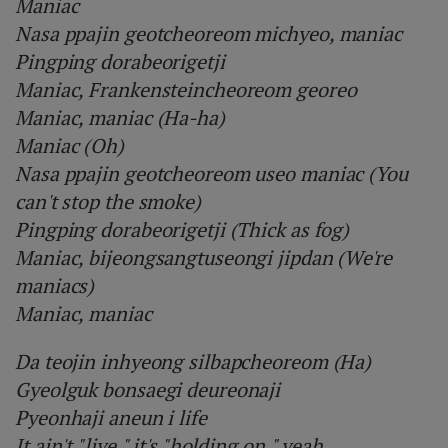
Maniac
Nasa ppajin geotcheoreom michyeo, maniac
Pingping dorabeorigetji
Maniac, Frankensteincheoreom georeo
Maniac, maniac (Ha-ha)
Maniac (Oh)
Nasa ppajin geotcheoreom useo maniac (You
can't stop the smoke)
Pingping dorabeorigetji (Thick as fog)
Maniac, bijeongsangtuseongi jipdan (We're
maniacs)
Maniac, maniac
Da teojin inhyeong silbapcheoreom (Ha)
Gyeolguk bonsaegi deureonaji
Pyeonhaji aneun i life
It ain't "live," it's "holding on," yeah