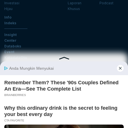
Investasi
Laporan
Podcast
Hijau
Khusus
Info
Indeks
Insight
Center
Databoks
Event
KatadataOto
Langganan Newsletter
Email
Daftar
Ikuti Kami
Tentang Katadata
Advertising
Karier
Pedoman Media Siber
Kebijakan Privasi
Disclaimer
Hubungi Kami