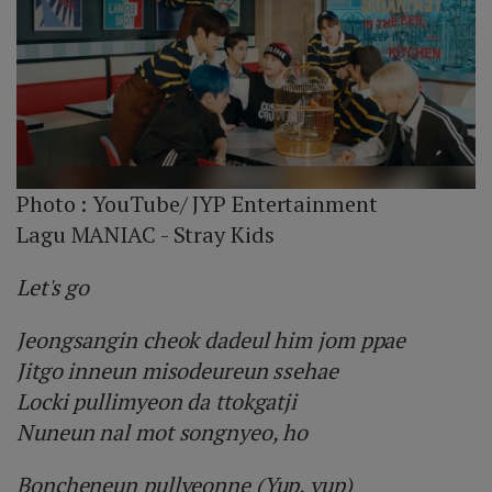
Photo :
YouTube/ JYP Entertainment
Lagu MANIAC - Stray Kids
Let's go
Jeongsangin cheok dadeul him jom ppae
Jitgo inneun misodeureun ssehae
Locki pullimyeon da ttokgatji
Nuneun nal mot songnyeo, ho
Boncheneun pullyeonne (Yup, yup)