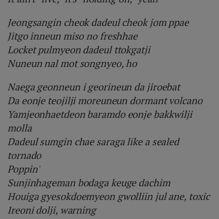
Jeongsangin cheok dadeul cheok jom ppae
Jitgo inneun miso no freshhae
Locket pulmyeon dadeul ttokgatji
Nuneun nal mot songnyeo, ho
Naega geonneun i georineun da jiroebat
Da eonje teojilji moreuneun dormant volcano
Yamjeonhaetdeon baramdo eonje bakkwilji
molla
Dadeul sumgin chae saraga like a sealed
tornado
Poppin'
Sunjinhageman bodaga keuge dachim
Houiga gyesokdoemyeon gwolliin jul ane, toxic
Ireoni dolji, warning