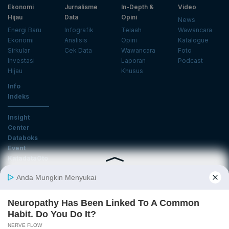
Ekonomi
Jurnalisme
In-Depth &
Video
Hijau
Data
Opini
News
Energi Baru
Infografik
Telaah
Wawancara
Ekonomi
Analisis
Opini
Katalogue
Sirkular
Cek Data
Wawancara
Foto
Investasi
Laporan
Podcast
Hijau
Khusus
Info
Indeks
Insight
Center
Databoks
Event
KatadataOto
Langganan Newsletter
Email
Daftar