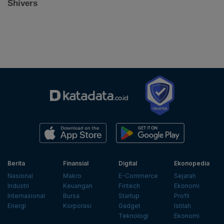
Berita
Finansial
Digital
Ekonopedia
Nasional
Makro
E-Commerce
Sejarah
Industri
Keuangan
Fintech
Ekonomi
Internasional
Bursa
Startup
Profil
Energi
Korporasi
Gadget
Istilah
Teknologi
Ekonomi