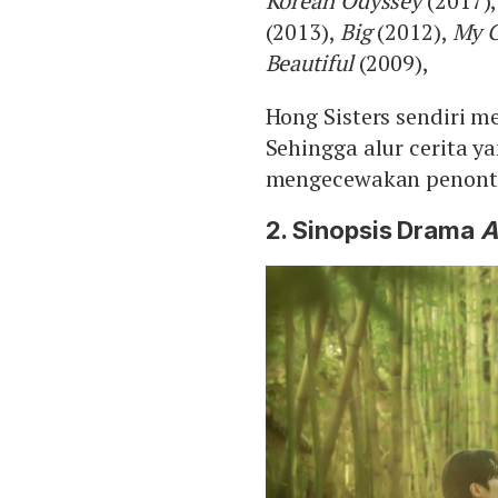
Korean Odyssey
(2017)
(2013),
Big
(2012),
My G
Beautiful
(2009),
Hong Sisters sendiri me
Sehingga alur cerita y
mengecewakan penont
2. Sinopsis Drama
A