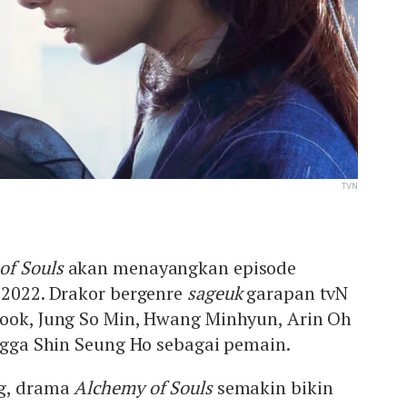
TVN
of Souls
akan menayangkan episode
 2022. Drakor bergenre
sageuk
garapan tvN
Wook, Jung So Min, Hwang Minhyun, Arin Oh
ingga Shin Seung Ho sebagai pemain.
ng, drama
Alchemy of Souls
semakin bikin