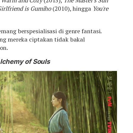
,
Warm and Cozy
(2015),
The Master's Sun
irlfriend is Gumiho
(2010), hingga
You're
mang berspesialisasi di genre fantasi.
ang mereka ciptakan tidak bakal
on.
lchemy of Souls