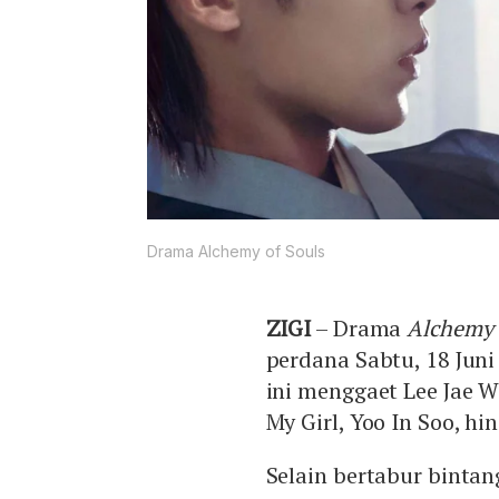
Drama Alchemy of Souls
ZIGI
– Drama
Alchemy 
perdana Sabtu, 18 Juni
ini menggaet Lee Jae 
My Girl, Yoo In Soo, h
Selain bertabur binta