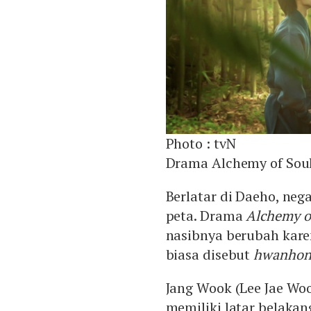
Photo :
tvN
Drama Alchemy of Sou
Berlatar di Daeho, neg
peta. Drama
Alchemy o
nasibnya berubah kare
biasa disebut
hwanhon
Jang Wook (Lee Jae Woo
memiliki latar belaka