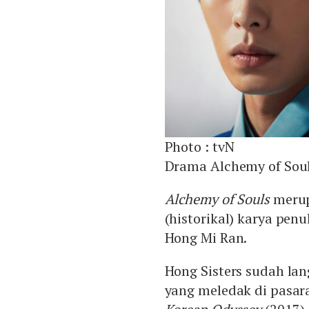
Photo :
tvN
Drama Alchemy of Sou
Alchemy of Souls
merup
(historikal) karya penu
Hong Mi Ran.
Hong Sisters sudah la
yang meledak di pasar