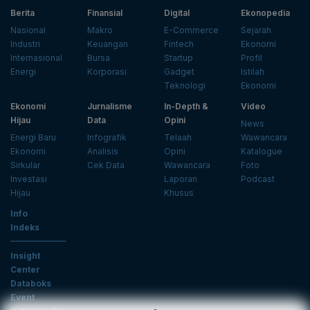
Berita
Finansial
Digital
Ekonopedia
Nasional
Makro
E-Commerce
Sejarah
Industri
Keuangan
Fintech
Ekonomi
Internasional
Bursa
Startup
Profil
Energi
Korporasi
Gadget
Istilah
Teknologi
Ekonomi
Ekonomi
Jurnalisme
In-Depth &
Video
Hijau
Data
Opini
News
Energi Baru
Infografik
Telaah
Wawancara
Ekonomi
Analisis
Opini
Katalogue
Sirkular
Cek Data
Wawancara
Foto
Investasi
Laporan
Podcast
Hijau
Khusus
Info
Indeks
Insight
Center
Databoks
Event