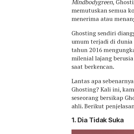
Mindbodygreen
, Ghost
memutuskan semua kont
menerima atau menang
Ghosting sendiri dian
umum terjadi di dunia
tahun 2016 mengungka
milenial lajang berusi
saat berkencan.
Lantas apa sebenarny
Ghosting? Kali ini, k
seseorang bersikap Gh
ahli. Berikut penjelasa
1. Dia Tidak Suka