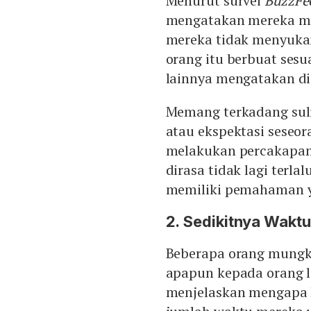
Menurut survei
BuzzFe
mengatakan mereka me
mereka tidak menyuka
orang itu berbuat sesu
lainnya mengatakan di
Memang terkadang suli
atau ekspektasi seseo
melakukan percakapan 
dirasa tidak lagi terl
memiliki pemahaman yan
2. Sedikitnya Wakt
Beberapa orang mungk
apapun kepada orang l
menjelaskan mengapa h