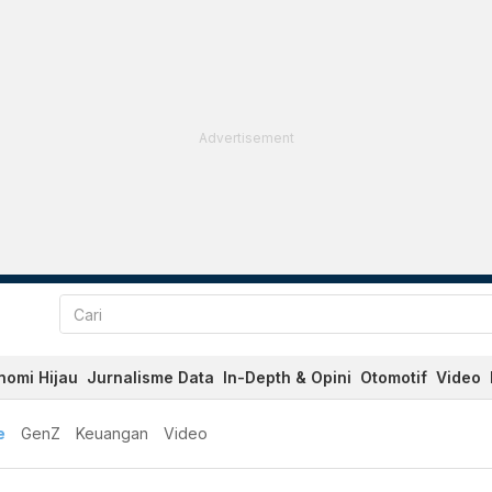
Advertisement
nomi Hijau
Jurnalisme Data
In-Depth & Opini
Otomotif
Video
e
GenZ
Keuangan
Video