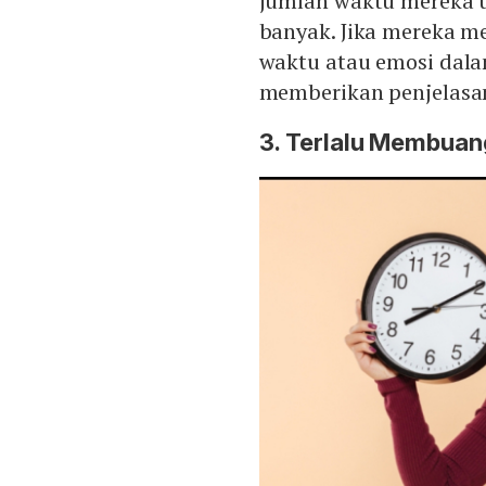
jumlah waktu mereka u
banyak. Jika mereka m
waktu atau emosi dala
memberikan penjelasa
3. Terlalu Membua