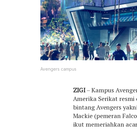
Avengers campus
ZIGI
– Kampus Avengers
Amerika Serikat resmi 
bintang Avengers yakn
Mackie (pemeran Falco
ikut memeriahkan aca