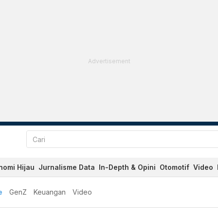
Advertisement
nomi Hijau
Jurnalisme Data
In-Depth & Opini
Otomotif
Video
e
GenZ
Keuangan
Video