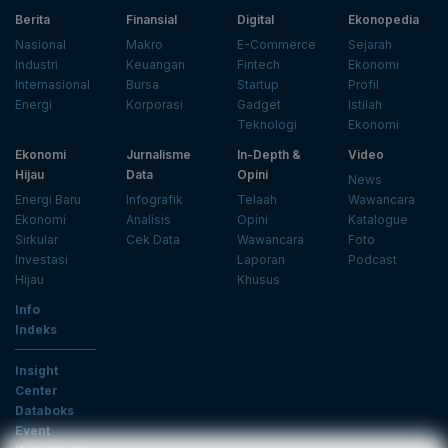
Berita
Finansial
Digital
Ekonopedia
Nasional
Makro
E-Commerce
Sejarah
Industri
Keuangan
Fintech
Ekonomi
Internasional
Bursa
Startup
Profil
Energi
Korporasi
Gadget
Istilah
Teknologi
Ekonomi
Ekonomi
Jurnalisme
In-Depth &
Video
Hijau
Data
Opini
News
Energi Baru
Infografik
Telaah
Wawancara
Ekonomi
Analisis
Opini
Katalogue
Sirkular
Cek Data
Wawancara
Foto
Investasi
Laporan
Podcast
Hijau
Khusus
Info
Indeks
Insight
Center
Databoks
Event