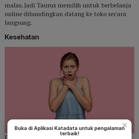
malas. Jadi Taurus memilih untuk berbelanja
online dibandingkan datang ke toko secara
langsung.
Kesehatan
×
Buka di Aplikasi Katadata untuk pengalaman
terbaik!
Photo :
Freepik.com