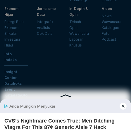
Ekonomi
Jurnalisme
In-Depth &
Video
Hijau
Data
Opini
News
Energi Baru
Infografik
Telaah
Wawancara
Ekonomi
Analisis
Opini
Katalogue
Sirkular
Cek Data
Wawancara
Foto
Investasi
Laporan
Podcast
Hijau
Khusus
Info
Indeks
Insight
Center
Databoks
Event
KatadataOto
Langganan Newsletter
Email
Daftar