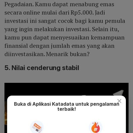
Pegadaian. Kamu dapat menabung emas
secara online mulai dari Rp5.000. Jadi
investasi ini sangat cocok bagi kamu pemula
yang ingin melakukan investasi. Selain itu,
kamu pun dapat menyesuaikan kemampuan
finansial dengan jumlah emas yang akan
diinvestasikan. Menarik bukan?
5. Nilai cenderung stabil
×
Buka di Aplikasi Katadata untuk pengalaman
terbaik!