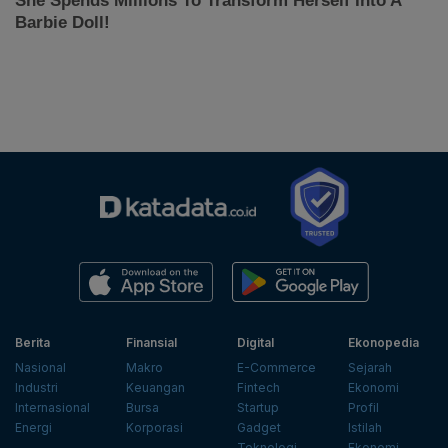
Berita
Finansial
Digital
Ekonopedia
Nasional
Makro
E-Commerce
Sejarah
Industri
Keuangan
Fintech
Ekonomi
Internasional
Bursa
Startup
Profil
Energi
Korporasi
Gadget
Istilah
Teknologi
Ekonomi