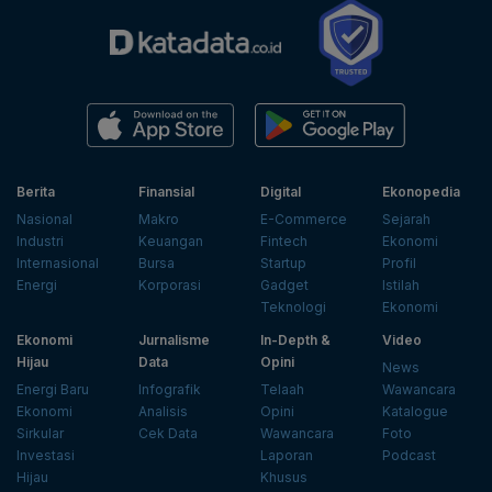
Berita
Finansial
Digital
Ekonopedia
Nasional
Makro
E-Commerce
Sejarah
Industri
Keuangan
Fintech
Ekonomi
Internasional
Bursa
Startup
Profil
Energi
Korporasi
Gadget
Istilah
Teknologi
Ekonomi
Ekonomi
Jurnalisme
In-Depth &
Video
Hijau
Data
Opini
News
Energi Baru
Infografik
Telaah
Wawancara
Ekonomi
Analisis
Opini
Katalogue
Sirkular
Cek Data
Wawancara
Foto
Investasi
Laporan
Podcast
Hijau
Khusus