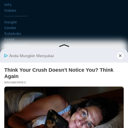
Info
Indeks
Insight
Center
Databoks
Event
KatadataOto
Langganan Newsletter
Email
Daftar
Ikuti Kami
Tentang Katadata
Advertising
Karier
Pedoman Media Siber
Kebijakan Privasi
Disclaimer
Hubungi Kami
©2025 Katadata. Hak cipta dilindungi Undang-undang.