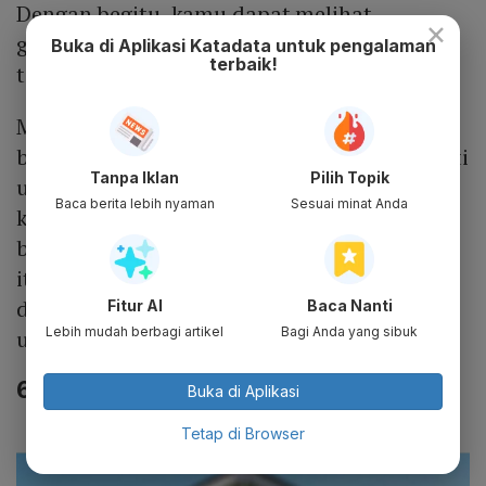
Dengan begitu, kamu dapat melihat
×
gambaran berapa banyak dana yang telah
Buka di Aplikasi Katadata untuk pengalaman
terbaik!
tersedia untuk investasi.
Membeli properti bukan hanya membayar
biaya pokok, namun ada biaya lainnya seperti
Tanpa Iklan
Pilih Topik
uang tanda jadi, angsuran, biaya
Baca berita lebih nyaman
Sesuai minat Anda
kepengurusan lainnya dan masih banyak
biaya yang harus kamu bayarkan. Maka dari
itu, kamu harus menyesuaikan harga rumah
dengan kondisi finansial, agar tidak berat
Fitur AI
Baca Nanti
Lebih mudah berbagi artikel
Bagi Anda yang sibuk
untuk melakukan pembayaran.
6. Persetujuan KPR
Buka di Aplikasi
Tetap di Browser