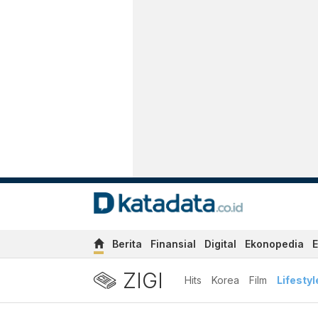
Berita
Finansial
Digital
Ekonopedia
E
ZIGI
Hits
Korea
Film
Lifestyl