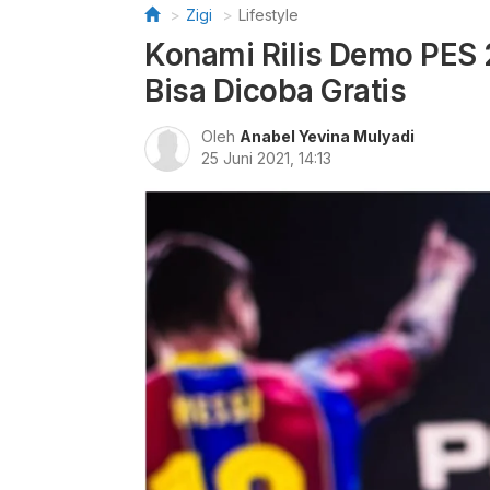
Zigi
Lifestyle
Konami Rilis Demo PES 
Bisa Dicoba Gratis
Oleh
Anabel Yevina Mulyadi
25 Juni 2021, 14:13