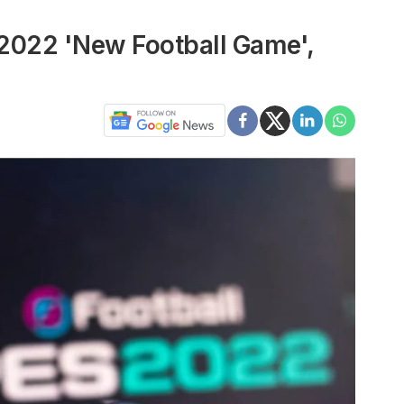
2022 'New Football Game',