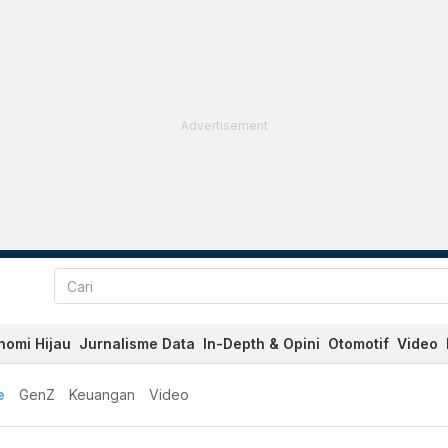
Advertisement
nomi Hijau
Jurnalisme Data
In-Depth & Opini
Otomotif
Video
e
GenZ
Keuangan
Video