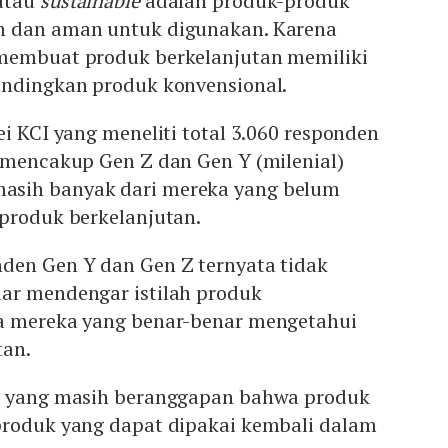
 atau
sustainable
adalah produk-produk
n dan aman untuk digunakan. Karena
membuat produk berkelanjutan memiliki
andingkan produk konvensional.
ei KCI yang meneliti total 3.060 responden
a mencakup Gen Z dan Gen Y (milenial)
sih banyak dari mereka yang belum
 produk berkelanjutan.
den Gen Y dan Gen Z ternyata tidak
ar mendengar istilah produk
a mereka yang benar-benar mengetahui
tan.
ak yang masih beranggapan bahwa produk
produk yang dapat dipakai kembali dalam