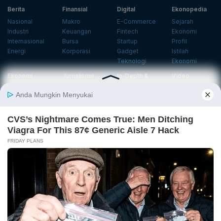
Berita
Finansial
Digital
Ekonopedia
Nasional
Makro
E-Commerce
Sejarah
Industri
Keuangan
Fintech
Ekonomi
Internasional
Bursa
Startup
Profil
Energi
Korporasi
Gadget
Istilah
Teknologi
Ekonomi
Ekonomi
Jurnalisme
In-Depth &
Video
Hijau
Data
Opini
News
Energi Baru
Infografik
Telaah
Wawancara
Ekonomi
Analisis
Opini
Katalogue
Sirkular
Cek Data
Wawancara
Foto
Investasi
Laporan
Podcast
Hijau
Khusus
Info
Indeks
Insight
Center
Databoks
Event