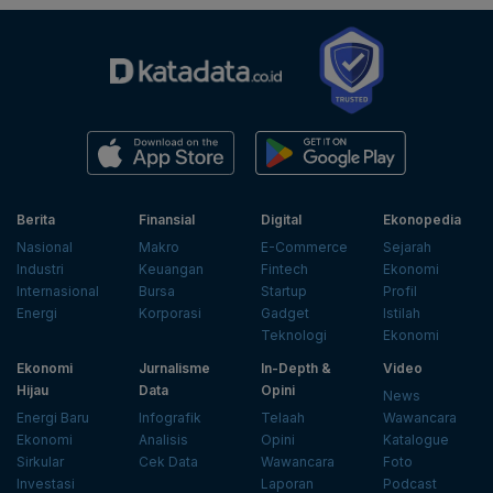
Berita
Finansial
Digital
Ekonopedia
Nasional
Makro
E-Commerce
Sejarah
Industri
Keuangan
Fintech
Ekonomi
Internasional
Bursa
Startup
Profil
Energi
Korporasi
Gadget
Istilah
Teknologi
Ekonomi
Ekonomi
Jurnalisme
In-Depth &
Video
Hijau
Data
Opini
News
Energi Baru
Infografik
Telaah
Wawancara
Ekonomi
Analisis
Opini
Katalogue
Sirkular
Cek Data
Wawancara
Foto
Investasi
Laporan
Podcast