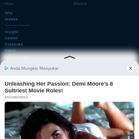
Hijau
Khusus
Info
Indeks
Insight
Center
Databoks
Event
KatadataOto
Langganan Newsletter
Email
Daftar
Ikuti Kami
Tentang Katadata
Advertising
Karier
Pedoman Media Siber
Kebijakan Privasi
Disclaimer
Hubungi Kami