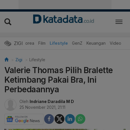
ZIGI
Hits
Korea
Film
Lifestyle
GenZ
Keuangan
Video
Zigi
Lifestyle
Valerie Thomas Pilih Bralette
Ketimbang Pakai Bra, Ini
Perbedaannya
Oleh
Indriane Daradila M D
25 November 2021, 21:11