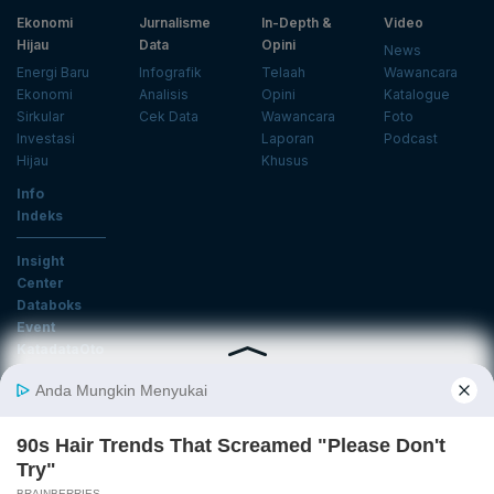
Ekonomi
Jurnalisme
In-Depth &
Video
Hijau
Data
Opini
News
Energi Baru
Infografik
Telaah
Wawancara
Ekonomi
Analisis
Opini
Katalogue
Sirkular
Cek Data
Wawancara
Foto
Investasi
Laporan
Podcast
Hijau
Khusus
Info
Indeks
Insight
Center
Databoks
Event
KatadataOto
Langganan Newsletter
Email
Daftar