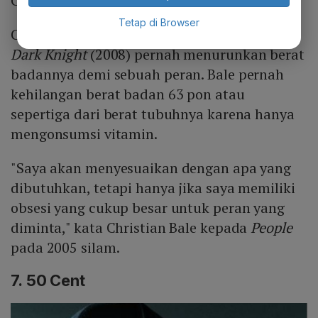
Christian Bale
Tetap di Browser
Christian Bale alias Batman dalam film
The
Dark Knight
(2008) pernah menurunkan berat
badannya demi sebuah peran. Bale pernah
kehilangan berat badan 63 pon atau
sepertiga dari berat tubuhnya karena hanya
mengonsumsi vitamin.
"Saya akan menyesuaikan dengan apa yang
dibutuhkan, tetapi hanya jika saya memiliki
obsesi yang cukup besar untuk peran yang
diminta," kata Christian Bale kepada
People
pada 2005 silam.
7. 50 Cent