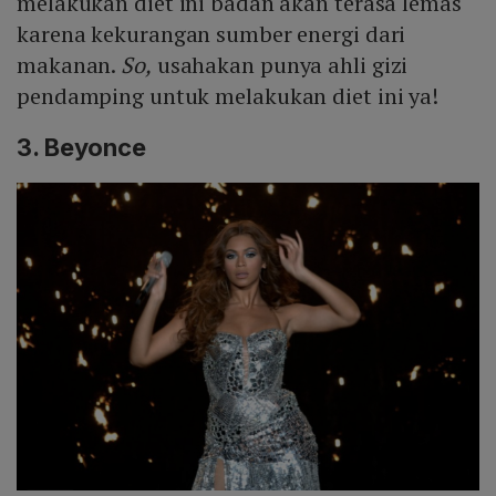
melakukan diet ini badan akan terasa lemas
karena kekurangan sumber energi dari
makanan.
So,
usahakan punya ahli gizi
pendamping untuk melakukan diet ini ya!
3. Beyonce