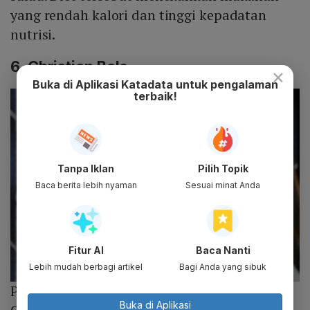
yang rendah kalori dan tinggi kepadatan
nutrisi.
6. Christian Bale
×
Buka di Aplikasi Katadata untuk pengalaman
terbaik!
Tanpa Iklan
Pilih Topik
Baca berita lebih nyaman
Sesuai minat Anda
Fitur AI
Baca Nanti
Lebih mudah berbagi artikel
Bagi Anda yang sibuk
Photo :
Twitter.com
Buka di Aplikasi