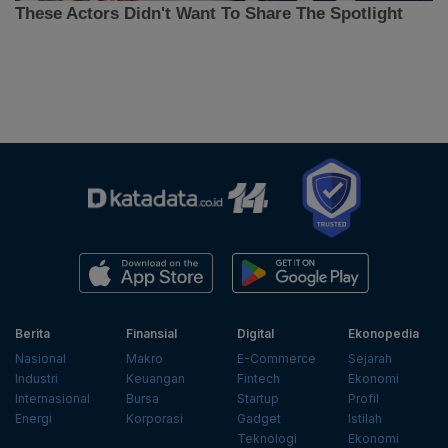
Berita
Finansial
Digital
Ekonopedia
Nasional
Makro
E-Commerce
Sejarah
Industri
Keuangan
Fintech
Ekonomi
Internasional
Bursa
Startup
Profil
Energi
Korporasi
Gadget
Istilah
Teknologi
Ekonomi