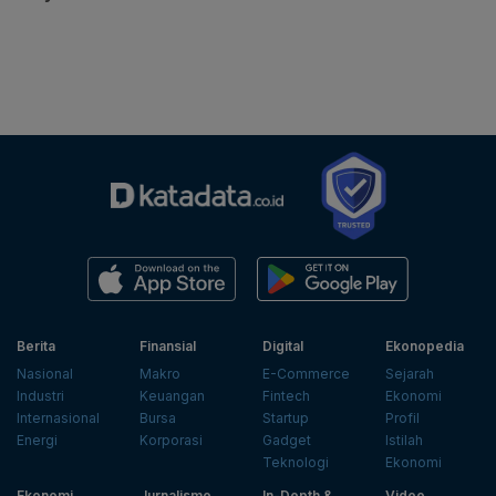
Berita
Finansial
Digital
Ekonopedia
Nasional
Makro
E-Commerce
Sejarah
Industri
Keuangan
Fintech
Ekonomi
Internasional
Bursa
Startup
Profil
Energi
Korporasi
Gadget
Istilah
Teknologi
Ekonomi
Ekonomi
Jurnalisme
In-Depth &
Video