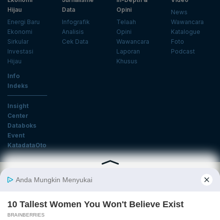
Hijau
Data
Opini
News
Energi Baru
Infografik
Telaah
Wawancara
Ekonomi
Analisis
Opini
Katalogue
Sirkular
Cek Data
Wawancara
Foto
Investasi
Laporan
Podcast
Hijau
Khusus
Info
Indeks
Insight
Center
Databoks
Event
KatadataOto
Langganan Newsletter
Email
Daftar
Ikuti Kami