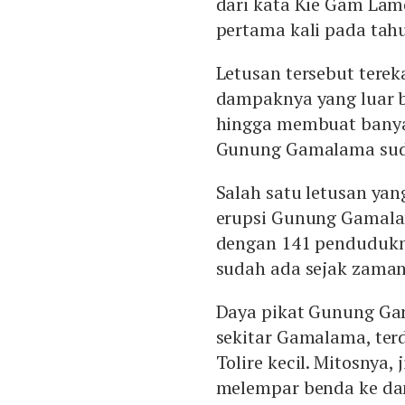
dari kata Kie Gam Lamo
pertama kali pada ta
Letusan tersebut tere
dampaknya yang luar b
hingga membuat banya
Gunung Gamalama sudah
Salah satu letusan yan
erupsi Gunung Gamala
dengan 141 pendudukn
sudah ada sejak zaman 
Daya pikat Gunung Ga
sekitar Gamalama, ter
Tolire kecil. Mitosnya
melempar benda ke dan