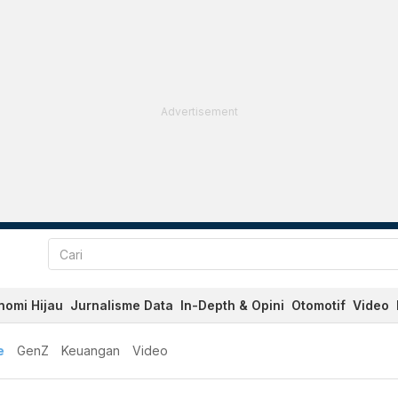
Advertisement
nomi Hijau
Jurnalisme Data
In-Depth & Opini
Otomotif
Video
e
GenZ
Keuangan
Video