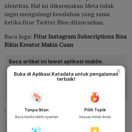
identitas. Hal ini dikarenakan Meta tidak
ingin mengulangi kesalahan yang sama
ketika fitur Twitter Blue diluncurkan.
Baca Juga:
Fitur Instagram Subscriptions Bisa
Bikin Kreator Makin Cuan
Baca artikel ini lewat aplikasi mobile.
×
Dapatkan pengalaman membaca lebih nyaman dan nikmati
Buka di Aplikasi Katadata untuk pengalaman
fitur menarik lainnya lewat aplikasi mobile Katadata.
terbaik!
Tanpa Iklan
Pilih Topik
Editor:
Indriane Daradila M D
Baca berita lebih nyaman
Sesuai minat Anda
#Zigi