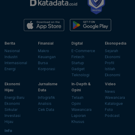
Berita
Finansial
Digital
Ekonopedia
Nasional
Makro
E-Commerce
Sejarah
Industri
Keuangan
Fintech
Ekonomi
Internasional
Bursa
Startup
Profil
Energi
Korporasi
Gadget
Istilah
Teknologi
Ekonomi
Ekonomi
Jurnalisme
In-Depth &
Video
Hijau
Data
Opini
News
Energi Baru
Infografik
Telaah
Wawancara
Ekonomi
Analisis
Opini
Katalogue
Sirkular
Cek Data
Wawancara
Foto
Investasi
Laporan
Podcast
Hijau
Khusus
Info