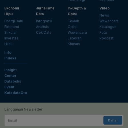
Ekonomi
Jurnalisme
In-Depth &
Video
Hijau
Data
Opini
News
Energi Baru
Infografik
Telaah
Wawancara
Ekonomi
Analisis
Opini
Katalogue
Sirkular
Cek Data
Wawancara
Foto
Investasi
Laporan
Podcast
Hijau
Khusus
Info
Indeks
Insight
Center
Databoks
Event
KatadataOto
Langganan Newsletter
Email
Daftar