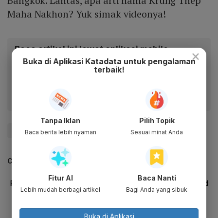
Bangkok. Lantas, apa arti nama Krung Thep
Maha Nakhon? Yuk simak videonya!
Baca artikel ini lewat aplikasi mobile.
×
Buka di Aplikasi Katadata untuk pengalaman
Dapatkan pengalaman membaca lebih nyaman dan nikmati
terbaik!
fitur menarik lainnya lewat aplikasi mobile Katadata.
Tanpa Iklan
Pilih Topik
#Zigi
Baca berita lebih nyaman
Sesuai minat Anda
CEK JUGA DATA INI
Fitur AI
Baca Nanti
Lebih mudah berbagi artikel
Bagi Anda yang sibuk
Buka di Aplikasi