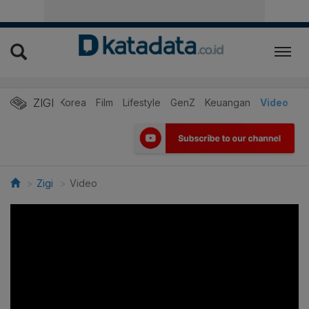
ZIGI
Hits
Korea
Film
Lifestyle
GenZ
Keuangan
Video
Zigi
Video
>