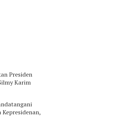
kan Presiden
Silmy Karim
nandatangani
a Kepresidenan,