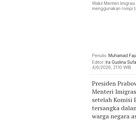
Wakil Menteri Imigras
menggunakan rompi ta
Penulis:
Muhamad Faja
Editor:
Ira Guslina Suf
4/6/2026, 21.10 WIB
Presiden Prabo
Menteri Imigra
setelah Komisi
tersangka dala
warga negara a