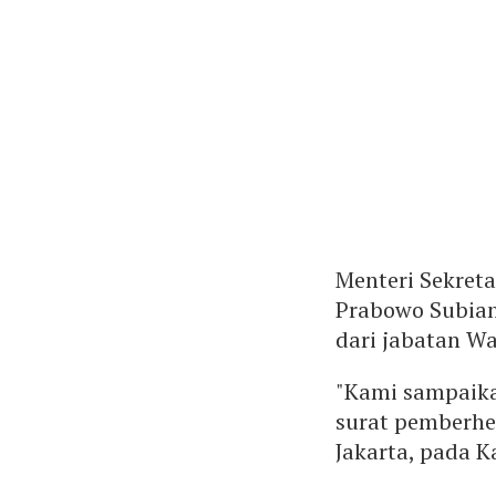
Menteri Sekreta
Prabowo Subian
dari jabatan W
"Kami sampaika
surat pemberhen
Jakarta, pada K