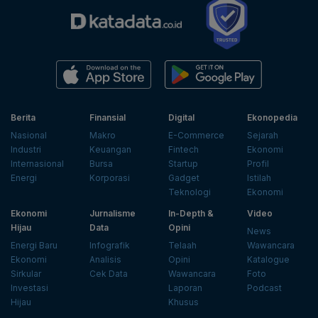
Berita
Finansial
Digital
Ekonopedia
Nasional
Makro
E-Commerce
Sejarah
Industri
Keuangan
Fintech
Ekonomi
Internasional
Bursa
Startup
Profil
Energi
Korporasi
Gadget
Istilah
Teknologi
Ekonomi
Ekonomi
Jurnalisme
In-Depth &
Video
Hijau
Data
Opini
News
Energi Baru
Infografik
Telaah
Wawancara
Ekonomi
Analisis
Opini
Katalogue
Sirkular
Cek Data
Wawancara
Foto
Investasi
Laporan
Podcast
Hijau
Khusus