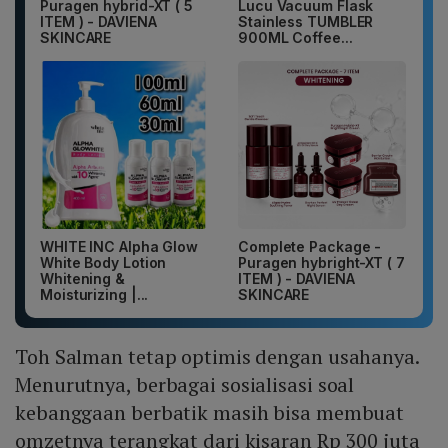
Puragen hybrid-XT ( 5
Lucu Vacuum Flask
ITEM ) - DAVIENA
Stainless TUMBLER
SKINCARE
900ML Coffee...
WHITE INC Alpha Glow
Complete Package -
White Body Lotion
Puragen hybright-XT ( 7
Whitening &
ITEM ) - DAVIENA
Moisturizing |...
SKINCARE
Toh Salman tetap optimis dengan usahanya.
Menurutnya, berbagai sosialisasi soal
kebanggaan berbatik masih bisa membuat
omzetnya terangkat dari kisaran Rp 300 juta