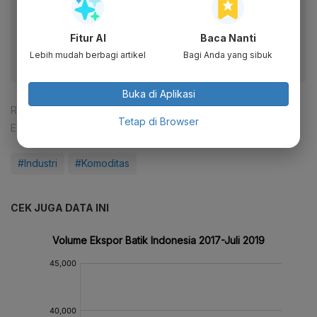
Dapatkan pengalaman membaca lebih nyaman dan nikmati
fitur menarik lainnya lewat aplikasi mobile Katadata.
Fitur AI
Baca Nanti
Lebih mudah berbagi artikel
Bagi Anda yang sibuk
Buka di Aplikasi
Reporter:
Michael Reily
,
Pingit Aria
Tetap di Browser
Editor:
Pingit Aria
#Industri
#Komoditas
CEK JUGA DATA INI