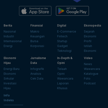
Berita
Finansial
Digital
Ekonopedia
Nasional
Makro
E-Commerce
Sejarah
Industri
Keuangan
Fintech
Ekonomi
Internasional
Bursa
Startup
Profil
Energi
Korporasi
Gadget
Istilah
Teknologi
Ekonomi
Ekonomi
Jurnalisme
In-Depth &
Video
Hijau
Data
Opini
News
Energi Baru
Infografik
Telaah
Wawancara
Ekonomi
Analisis
Opini
Katalogue
Sirkular
Cek Data
Wawancara
Foto
Investasi
Laporan
Podcast
Hijau
Khusus
Info
Indeks