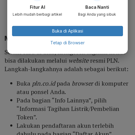
meteran Anda.
Fitur AI
Baca Nanti
Klik "Cari". Aplikasi akan menampilkan
Lebih mudah berbagi artikel
Bagi Anda yang sibuk
tagihan listrik beserta nominal yang
harus dibayar
Buka di Aplikasi
Melalu Website PLN
Tetap di Browser
Selain cara di atas, mengecek tagihan listrik
bisa dilakukan melalui
website
resmi PLN.
Langkah-langkahnya adalah sebagai berikut:
Buka
pln.co.id
pada
browser
di komputer
atau ponsel Anda.
Pada bagian “Info Lainnya”, pilih
“Informasi Tagihan Listrik/Pembelian
Token”.
Lakukan pendaftaran akun terlebih
dahulu pada bagian “Daftar Akun”.