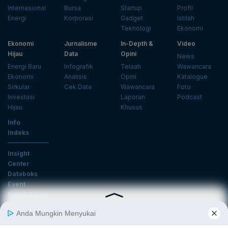
Internasional
Bursa
Startup
Profil
Energi
Korporasi
Gadget
Istilah
Teknologi
Ekonomi
Ekonomi
Jurnalisme
In-Depth &
Video
Hijau
Data
Opini
News
Energi Baru
Infografik
Telaah
Wawancara
Ekonomi
Analisis
Opini
Katalogue
Sirkular
Cek Data
Wawancara
Foto
Investasi
Laporan
Podcast
Hijau
Khusus
Info
Indeks
Insight
Center
Databoks
Event
KatadataOto
Langganan Newsletter