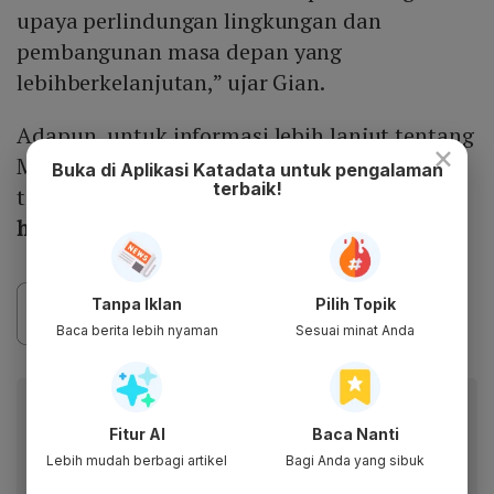
upaya perlindungan lingkungan dan
pembangunan masa depan yang
lebihberkelanjutan,” ujar Gian.
Adapun, untuk informasi lebih lanjut tentang
×
MODENA Energy dan rangkaian solusi energi
Buka di Aplikasi Katadata untuk pengalaman
terbaik!
terbarukan,silakan kunjungi
https://energy.modena.com/
.
Tanpa Iklan
Pilih Topik
Baca berita lebih nyaman
Sesuai minat Anda
Baca artikel ini lewat aplikasi mobile.
Fitur AI
Baca Nanti
Dapatkan pengalaman membaca lebih nyaman dan nikmati
fitur menarik lainnya lewat aplikasi mobile Katadata.
Lebih mudah berbagi artikel
Bagi Anda yang sibuk