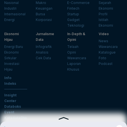
Nasional
Makro
E-Commerce
Sejarah
Industri
Keuangan
Fintech
Ekonomi
Internasional
Bursa
Startup
Profil
Energi
Korporasi
Gadget
Istilah
Teknologi
Ekonomi
Ekonomi
Jurnalisme
In-Depth &
Video
Hijau
Data
Opini
News
Energi Baru
Infografik
Telaah
Wawancara
Ekonomi
Analisis
Opini
Katalogue
Sirkular
Cek Data
Wawancara
Foto
Investasi
Laporan
Podcast
Hijau
Khusus
Info
Indeks
Insight
Center
Databoks
Event
KatadataOto