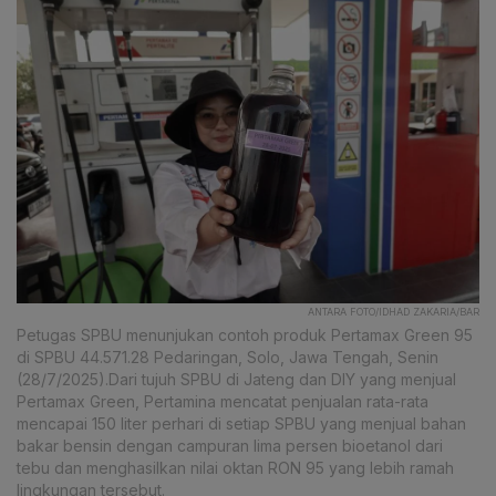
ANTARA FOTO/IDHAD ZAKARIA/BAR
Petugas SPBU menunjukan contoh produk Pertamax Green 95
di SPBU 44.571.28 Pedaringan, Solo, Jawa Tengah, Senin
(28/7/2025).Dari tujuh SPBU di Jateng dan DIY yang menjual
Pertamax Green, Pertamina mencatat penjualan rata-rata
mencapai 150 liter perhari di setiap SPBU yang menjual bahan
bakar bensin dengan campuran lima persen bioetanol dari
tebu dan menghasilkan nilai oktan RON 95 yang lebih ramah
lingkungan tersebut.