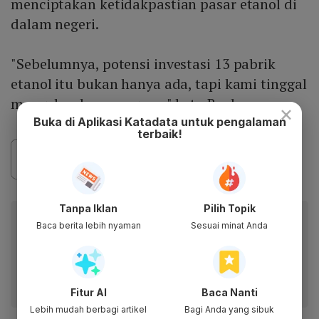
menciptakan ketidakpastian pasar etanol di
dalam negeri.
"Sebelumnya, potensi investasi 13 pabrik
etanol itu bukan hanya ada, tapi kami tinggal
mengeluarkan uangnya," kata Rachman.
×
Buka di Aplikasi Katadata untuk pengalaman
terbaik!
Tanpa Iklan
Pilih Topik
Baca artikel ini lewat aplikasi mobile.
Baca berita lebih nyaman
Sesuai minat Anda
Dapatkan pengalaman membaca lebih nyaman dan nikmati
fitur menarik lainnya lewat aplikasi mobile Katadata.
Fitur AI
Baca Nanti
Lebih mudah berbagi artikel
Bagi Anda yang sibuk