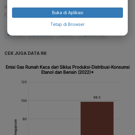
Reporter:
Andi M. Arief
Buka di Aplikasi
Editor:
Tia Dwitiani Komalasari
Tetap di Browser
#etanol
#Bioetanol
#Bahlil
#Update Me
CEK JUGA DATA INI