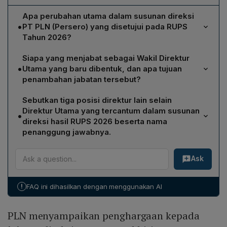
Apa perubahan utama dalam susunan direksi
•
PT PLN (Persero) yang disetujui pada RUPS
Tahun 2026?
RUPS 2026 memutuskan perombakan direksi dengan
Siapa yang menjabat sebagai Wakil Direktur
menambah jabatan baru Wakil Direktur Utama serta
•
Utama yang baru dibentuk, dan apa tujuan
menegaskan Darmawan Prasodjo tetap sebagai
penambahan jabatan tersebut?
Direktur Utama. Jabatan Wadirut pertama kali diisi oleh
Yusuf Didi Setiarto ditunjuk sebagai Wakil Direktur
Yusuf Didi Setiarto, memperkuat tata kelola dan
Sebutkan tiga posisi direktur lain selain
Utama. Penambahan jabatan ini dimaksudkan
mendukung agenda transformasi energi.
Direktur Utama yang tercantum dalam susunan
•
memperkuat kepemimpinan, meningkatkan kemampuan
direksi hasil RUPS 2026 beserta nama
PLN dalam menghadapi dinamika industri
penanggung jawabnya.
ketenagalistrikan, serta mendukung target
Direktur Legal dan Manajemen Human Capital dijabat
pembangunan nasional di sektor energi berkelanjutan.
Ask
oleh Nurlely Aman; Direktur Keuangan dipegang oleh
Sulistyo Biantoro; dan Direktur Manajemen Proyek serta
Energi Baru Terbarukan diisi oleh Suroso Isnandar.
!
FAQ ini dihasilkan dengan menggunakan AI
PLN menyampaikan penghargaan kepada