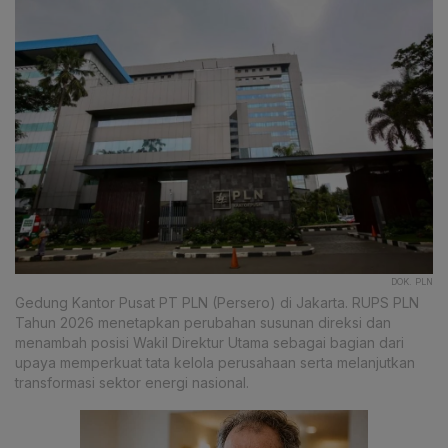
DOK. PLN
Gedung Kantor Pusat PT PLN (Persero) di Jakarta. RUPS PLN
Tahun 2026 menetapkan perubahan susunan direksi dan
menambah posisi Wakil Direktur Utama sebagai bagian dari
upaya memperkuat tata kelola perusahaan serta melanjutkan
transformasi sektor energi nasional.