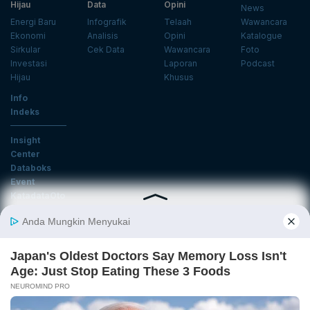
Hijau
Data
Opini
News
Energi Baru
Infografik
Telaah
Wawancara
Ekonomi
Analisis
Opini
Katalogue
Sirkular
Cek Data
Wawancara
Foto
Investasi
Laporan
Podcast
Hijau
Khusus
Info
Indeks
Insight
Center
Databoks
Event
KatadataOto
Langganan Newsletter
Email
Daftar
Ikuti Kami