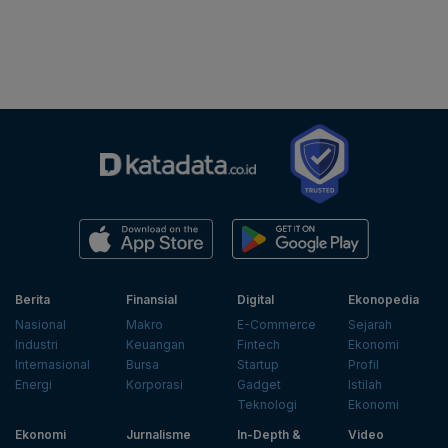
Berita
Finansial
Digital
Ekonopedia
Nasional
Makro
E-Commerce
Sejarah
Industri
Keuangan
Fintech
Ekonomi
Internasional
Bursa
Startup
Profil
Energi
Korporasi
Gadget
Istilah
Teknologi
Ekonomi
Ekonomi
Jurnalisme
In-Depth &
Video