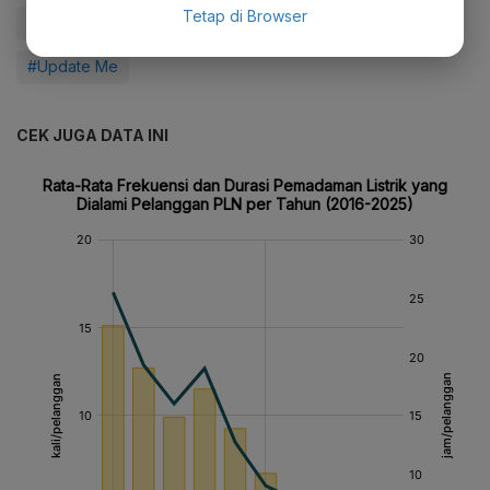
Tetap di Browser
#PLN
#RUPS PLN 2026
#Transformasi
#Update Me
CEK JUGA DATA INI